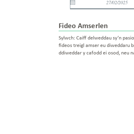
Fideo Amserlen
Sylwch: Caiff delweddau sy’n pasio
fideos treigl amser eu diweddaru b
ddiweddar y cafodd ei osod, neu 