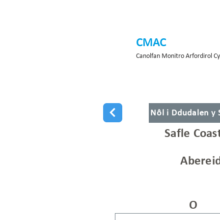
CMAC
Canolfan Monitro Arfordirol C
Nôl i Ddudalen y
Safle Coas
Abereid
O