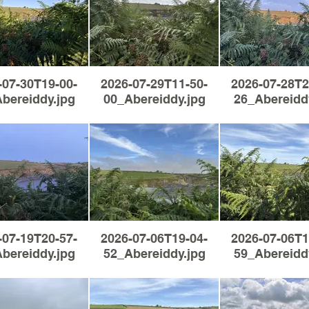
-07-30T19-00-
2026-07-29T11-50-
2026-07-28T2
bereiddy.jpg
00_Abereiddy.jpg
26_Abereidd
-07-19T20-57-
2026-07-06T19-04-
2026-07-06T1
bereiddy.jpg
52_Abereiddy.jpg
59_Abereidd