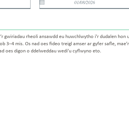
’r gwiriadau rheoli ansawdd eu huwchlwytho i’r dudalen hon unw
ob 3–4 mis. Os nad oes fideo treigl amser ar gyfer safle, mae’
nad oes digon o ddelweddau wedi’u cyflwyno eto.