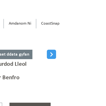
Amdanom Ni
CoastSnap
 set ddata gyfan
rdod Lleol
r Benfro