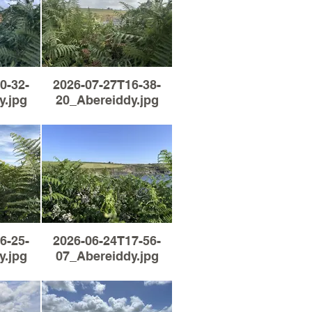
0-32-
2026-07-27T16-38-
y.jpg
20_Abereiddy.jpg
6-25-
2026-06-24T17-56-
y.jpg
07_Abereiddy.jpg