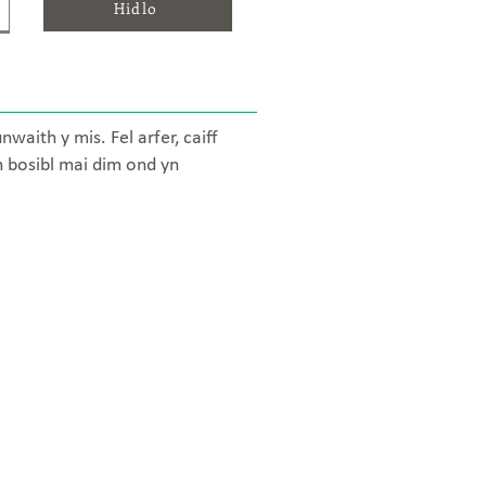
Hidlo
aith y mis. Fel arfer, caiff
n bosibl mai dim ond yn