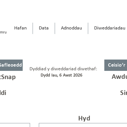
Hafan
Data
Adnoddau
Diweddariadau
ymru
 Safleoedd
Ceisio’r
Dyddiad y diweddariad diwethaf:
Dydd Iau, 6 Awst 2026
Awdu
tSnap
di
Si
Hyd