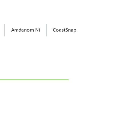
Amdanom Ni
CoastSnap
Contractwyr