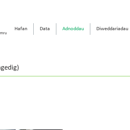
Hafan
Data
Adnoddau
Diweddariadau
ymru
ngedig)
Dolenni
Addysg