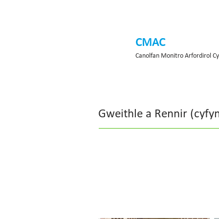
CMAC
Canolfan Monitro Arfordirol C
Gweithle a Rennir (cyfy
Prosiectau