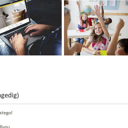
ngedig)
ategol
dlynu