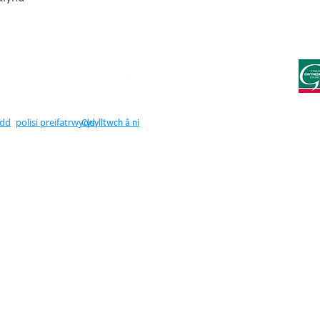
edd
polisi preifatrwydd
Cysylltwch â ni