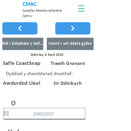
CMAC
Canolfan Monitro Arfordirol
Cymru
Nôl i Ddudalen y Safleoedd
Ceisio’r set ddata gyfan
Dydd Iau, 6 Awst 2026
Safle CoastSnap
Traeth Gronant
Dyddiad y diweddariad diwethaf:
Awdurdod Lleol
Sir Ddinbych
O