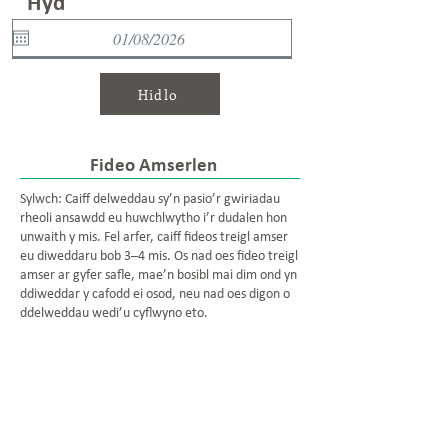
Hyd
Hidlo
Fideo Amserlen
Sylwch: Caiff delweddau sy’n pasio’r gwiriadau
rheoli ansawdd eu huwchlwytho i’r dudalen hon
unwaith y mis. Fel arfer, caiff fideos treigl amser
eu diweddaru bob 3–4 mis. Os nad oes fideo treigl
amser ar gyfer safle, mae’n bosibl mai dim ond yn
ddiweddar y cafodd ei osod, neu nad oes digon o
ddelweddau wedi’u cyflwyno eto.