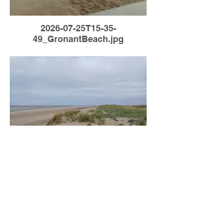
2026-07-25T15-35-
49_GronantBeach.jpg
Load More
2026-07-21T16-18-
34_GronantBeach.jpg