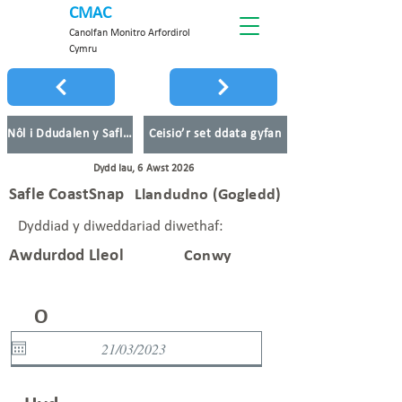
CMAC
Canolfan Monitro Arfordirol
Cymru
Nôl i Ddudalen y Safleoedd
Ceisio’r set ddata gyfan
Dydd Iau, 6 Awst 2026
Safle CoastSnap
Llandudno (Gogledd)
Dyddiad y diweddariad diwethaf:
Awdurdod Lleol
Conwy
O