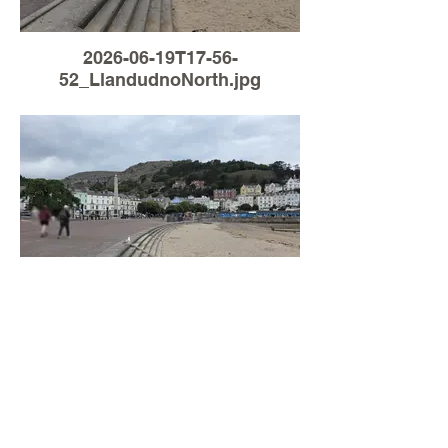
2026-06-19T17-56-
52_LlandudnoNorth.jpg
Load More
2026-06-15T18-55-
13_LlandudnoNorth.jpg