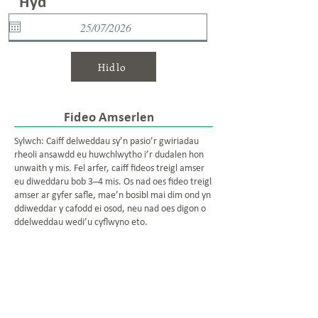
Hyd
Hidlo
Fideo Amserlen
Sylwch: Caiff delweddau sy’n pasio’r gwiriadau
rheoli ansawdd eu huwchlwytho i’r dudalen hon
unwaith y mis. Fel arfer, caiff fideos treigl amser
eu diweddaru bob 3–4 mis. Os nad oes fideo treigl
amser ar gyfer safle, mae’n bosibl mai dim ond yn
ddiweddar y cafodd ei osod, neu nad oes digon o
ddelweddau wedi’u cyflwyno eto.