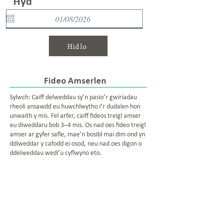
Hyd
Hidlo
Fideo Amserlen
Sylwch: Caiff delweddau sy’n pasio’r gwiriadau
rheoli ansawdd eu huwchlwytho i’r dudalen hon
unwaith y mis. Fel arfer, caiff fideos treigl amser
eu diweddaru bob 3–4 mis. Os nad oes fideo treigl
amser ar gyfer safle, mae’n bosibl mai dim ond yn
ddiweddar y cafodd ei osod, neu nad oes digon o
ddelweddau wedi’u cyflwyno eto.