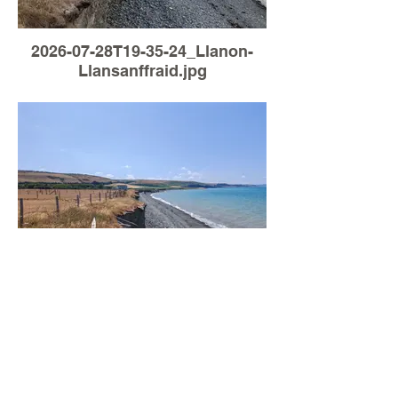
2026-07-28T19-35-24_Llanon-
Llansanffraid.jpg
Load More
2026-07-20T13-07-15_Llanon-
Llansanffraid.jpg