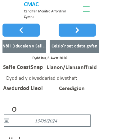
CMAC
Canolfan Monitro Arfordirol
Cymru
Nôl i Ddudalen y Safleoedd
Ceisio’r set ddata gyfan
Dydd Iau, 6 Awst 2026
Safle CoastSnap
Llanon/Llansanffraid
Dyddiad y diweddariad diwethaf:
Awdurdod Lleol
Ceredigion
O