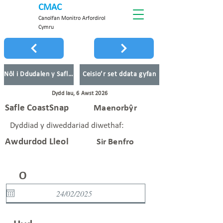
CMAC
Canolfan Monitro Arfordirol
Cymru
Nôl i Ddudalen y Safleoedd
Ceisio’r set ddata gyfan
Dydd Iau, 6 Awst 2026
Safle CoastSnap
Maenorbŷr
Dyddiad y diweddariad diwethaf:
Awdurdod Lleol
Sir Benfro
O