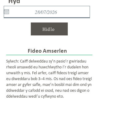
Hyd
Hidlo
Fideo Amserlen
Sylwch: Caiff delweddau sy’n pasio’r gwiriadau
rheoli ansawdd eu huwchlwytho i’r dudalen hon
unwaith y mis. Fel arfer, caiff fideos treigl amser
eu diweddaru bob 3–4 mis. Os nad oes fideo treigl
amser ar gyfer safle, mae’n bosibl mai dim ond yn
ddiweddar y cafodd ei osod, neu nad oes digon o
ddelweddau wedi’u cyflwyno eto.