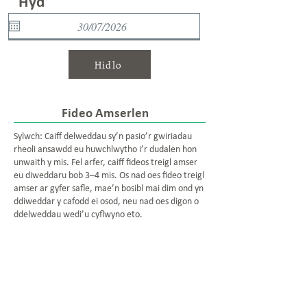
Hyd
Hidlo
Fideo Amserlen
Sylwch: Caiff delweddau sy’n pasio’r gwiriadau
rheoli ansawdd eu huwchlwytho i’r dudalen hon
unwaith y mis. Fel arfer, caiff fideos treigl amser
eu diweddaru bob 3–4 mis. Os nad oes fideo treigl
amser ar gyfer safle, mae’n bosibl mai dim ond yn
ddiweddar y cafodd ei osod, neu nad oes digon o
ddelweddau wedi’u cyflwyno eto.