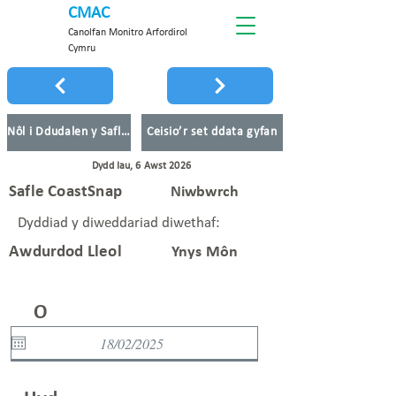
CMAC
Canolfan Monitro Arfordirol
Cymru
Nôl i Ddudalen y Safleoedd
Ceisio’r set ddata gyfan
Dydd Iau, 6 Awst 2026
Safle CoastSnap
Niwbwrch
Dyddiad y diweddariad diwethaf:
Awdurdod Lleol
Ynys Môn
O