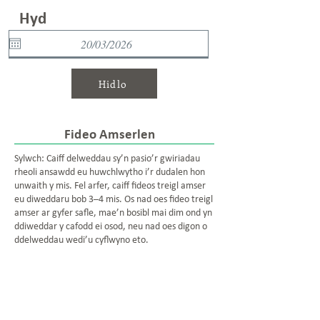
Hyd
Hidlo
Fideo Amserlen
Sylwch: Caiff delweddau sy’n pasio’r gwiriadau
rheoli ansawdd eu huwchlwytho i’r dudalen hon
unwaith y mis. Fel arfer, caiff fideos treigl amser
eu diweddaru bob 3–4 mis. Os nad oes fideo treigl
amser ar gyfer safle, mae’n bosibl mai dim ond yn
ddiweddar y cafodd ei osod, neu nad oes digon o
ddelweddau wedi’u cyflwyno eto.