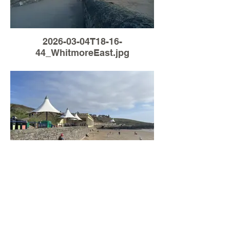
2026-03-04T18-16-
44_WhitmoreEast.jpg
Load More
2026-02-22T13-00-
39_WhitmoreEast.jpg