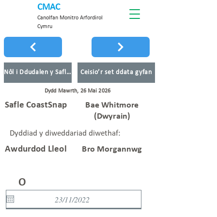
CMAC
Canolfan Monitro Arfordirol
Cymru
Nôl i Ddudalen y Safleoedd
Ceisio’r set ddata gyfan
Dydd Mawrth, 26 Mai 2026
Safle CoastSnap
Bae Whitmore
(Dwyrain)
Dyddiad y diweddariad diwethaf:
Awdurdod Lleol
Bro Morgannwg
O