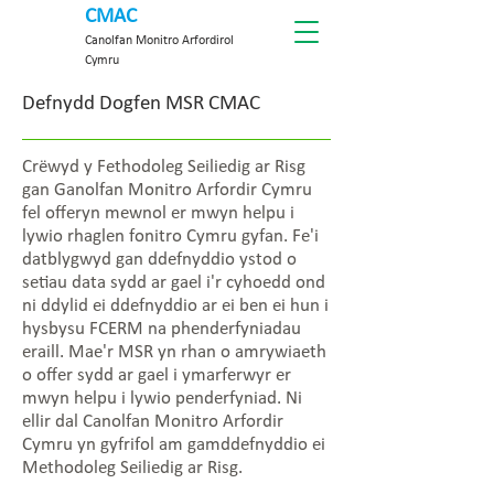
CMAC
Canolfan Monitro Arfordirol
Cymru
Defnydd Dogfen MSR CMAC
Crëwyd y Fethodoleg Seiliedig ar Risg
gan Ganolfan Monitro Arfordir Cymru
fel offeryn mewnol er mwyn helpu i
lywio rhaglen fonitro Cymru gyfan. Fe'i
datblygwyd gan ddefnyddio ystod o
setiau data sydd ar gael i'r cyhoedd ond
ni ddylid ei ddefnyddio ar ei ben ei hun i
hysbysu FCERM na phenderfyniadau
eraill. Mae'r MSR yn rhan o amrywiaeth
o offer sydd ar gael i ymarferwyr er
mwyn helpu i lywio penderfyniad. Ni
ellir dal Canolfan Monitro Arfordir
Cymru yn gyfrifol am gamddefnyddio ei
Methodoleg Seiliedig ar Risg.