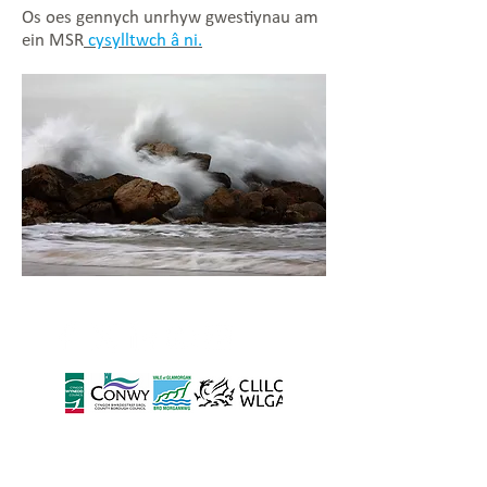
Os oes gennych unrhyw gwestiynau am
ein MSR
cysylltwch â ni.
Wedi'i leoli yng Nghyngor
Bro Morgannwg, wedi'i