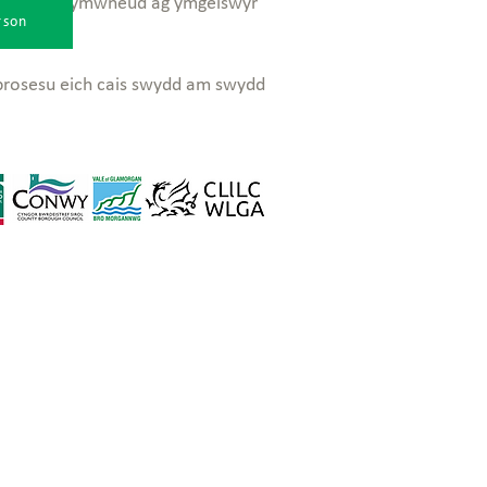
ersonol yn ymwneud ag ymgeiswyr
rson
n prosesu eich cais swydd am swydd