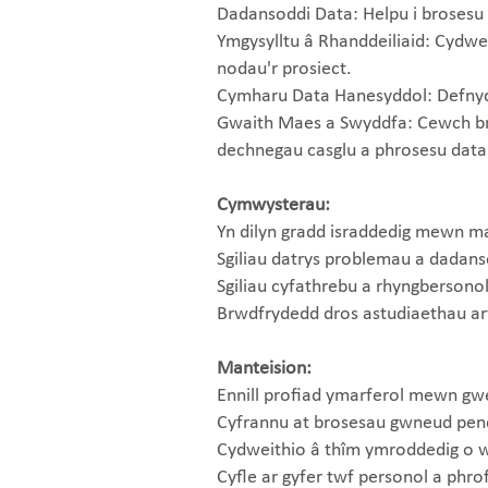
Dadansoddi Data: Helpu i brosesu 
Ymgysylltu â Rhanddeiliaid: Cydweit
nodau'r prosiect.
Cymharu Data Hanesyddol: Defnydd
Gwaith Maes a Swyddfa: Cewch bro
dechnegau casglu a phrosesu data
Cymwysterau:
Yn dilyn gradd israddedig mewn mae
Sgiliau datrys problemau a dadans
Sgiliau cyfathrebu a rhyngbersono
Brwdfrydedd dros astudiaethau ar
Manteision:
Ennill profiad ymarferol mewn gwe
Cyfrannu at brosesau gwneud pender
Cydweithio â thîm ymroddedig o w
Cyfle ar gyfer twf personol a phr