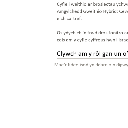
Cyfle i weithio ar brosiectau ych
Amgylchedd Gweithio Hybrid: Cewc
eich cartref.
Os ydych chi'n frwd dros fonitro ar
cais am y cyfle cyffrous hwn i isra
Clywch am y rôl gan un o’
Mae’r fideo isod yn ddarn o’n digw