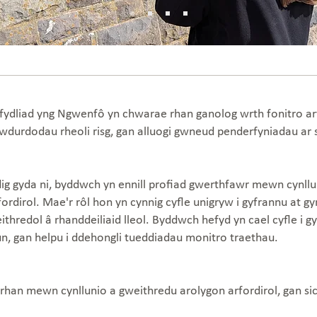
efydliad yng Ngwenfô yn chwarae rhan ganolog wrth fonitro ar
durdodau rheoli risg, gan alluogi gwneud penderfyniadau ar sa
ig gyda ni, byddwch yn ennill profiad gwerthfawr mewn cynllu
dirol. Mae'r rôl hon yn cynnig cyfle unigryw i gyfrannu at gynl
ithredol â rhanddeiliaid lleol. Byddwch hefyd yn cael cyfle i
n, gan helpu i ddehongli tueddiadau monitro traethau.
han mewn cynllunio a gweithredu arolygon arfordirol, gan sic