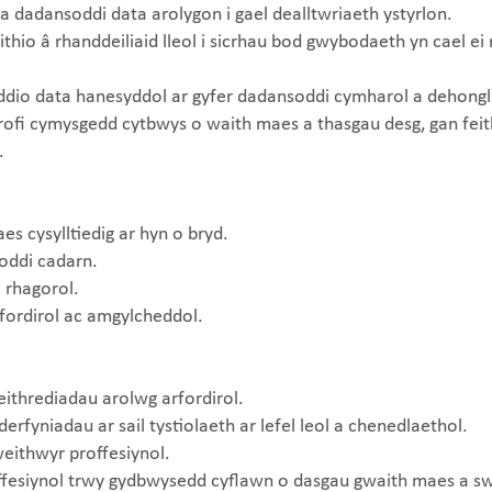
a dadansoddi data arolygon i gael dealltwriaeth ystyrlon.
hio â rhanddeiliaid lleol i sicrhau bod gwybodaeth yn cael ei r
io data hanesyddol ar gyfer dadansoddi cymharol a dehongli
fi cymysgedd cytbwys o waith maes a thasgau desg, gan feith
.
s cysylltiedig ar hyn o bryd.
oddi cadarn.
l rhagorol.
fordirol ac amgylcheddol.
ithrediadau arolwg arfordirol.
fyniadau ar sail tystiolaeth ar lefel leol a chenedlaethol.
eithwyr proffesiynol.
offesiynol trwy gydbwysedd cyflawn o dasgau gwaith maes a s