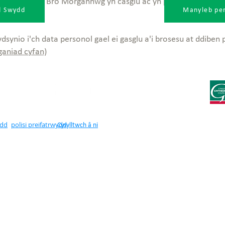
o, mae Cyngor Bro Morgannwg yn casglu ac yn prosesu data p
ad Swydd
Manyleb pe
ydsynio i'ch data personol gael ei gasglu a'i brosesu at ddibe
tganiad cyfan)
edd
polisi preifatrwydd
Cysylltwch â ni