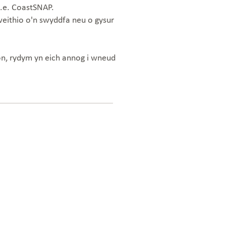
e.e. CoastSNAP.
eithio o'n swyddfa neu o gysur
rlon, rydym yn eich annog i wneud