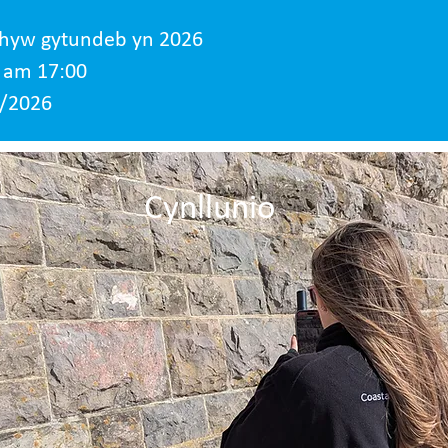
nrhyw gytundeb yn 2026
 am 17:00
/2026
Cynllunio