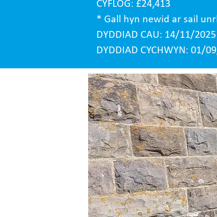
CYFLOG: £24,413
* Gall hyn newid ar sail u
DYDDIAD CAU: 14/11/2025
DYDDIAD CYCHWYN: 01/09