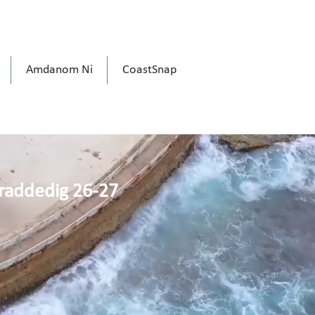
Amdanom Ni
CoastSnap
sraddedig 26-27