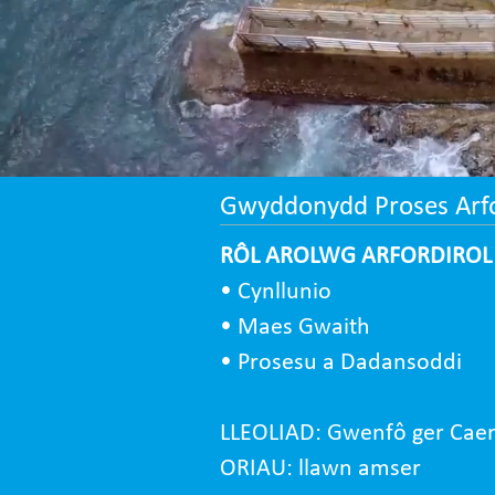
Gwyddonydd Proses Arfor
RÔL AROLWG ARFORDIROL
• Cynllunio
• Maes Gwaith
• Prosesu a Dadansoddi
LLEOLIAD: Gwenfô ger Caer
ORIAU: llawn amser