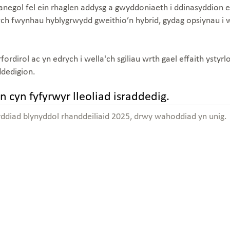
wanegol fel ein rhaglen addysg a gwyddoniaeth i ddinasyddion 
h fwynhau hyblygrwydd gweithio’n hybrid, gydag opsiynau i w
fordirol ac yn edrych i wella'ch sgiliau wrth gael effaith ysty
ddedigion.
n cyn fyfyrwyr lleoliad israddedig.
yddiad blynyddol rhanddeiliaid 2025, drwy wahoddiad yn unig.