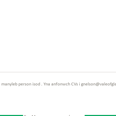
a manyleb person isod . Yna anfonwch CVs i
gnelson@valeofgl