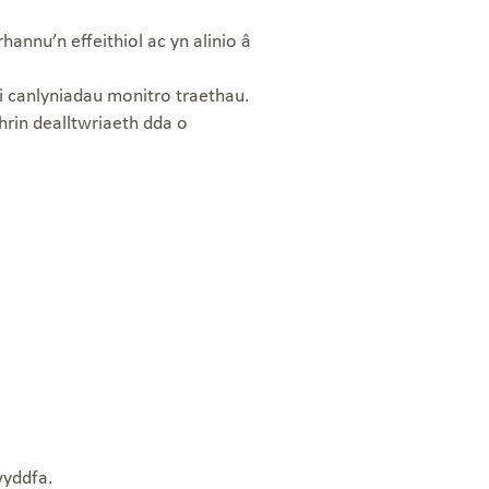
hannu’n effeithiol ac yn alinio â
 canlyniadau monitro traethau.
rin dealltwriaeth dda o
wyddfa.