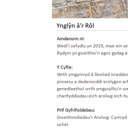
Ynglŷn â’r Rôl
Amdanom ni:
Wedi’i sefydlu yn 2019, mae ein s
Rydym yn gweithio'n agos gydag aw
Y Cyfle:
Wrth ymgymryd â lleoliad isradded
prosesu a dadansoddi arolygon arfor
genedlaethol wrth ymgysylltu'n we
chanfyddiadau eich arolwg eich hu
Prif Gyfrifoldebau:
Gweithrediadau'r Arolwg: Cymryd r
uchel.