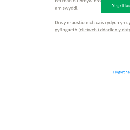
Fel rhan o unrhyw broses recriwti
Disgrifi
am swyddi.
Drwy e-bostio eich cais rydych yn c
gyflogaeth (
cliciwch i ddarllen y da
Hygyrch
Wedi'i leoli yng Nghyngor Bro
Morgannwg, wedi'i leoli:
Depo Alpau,
Wenvoe
CF5 6AA