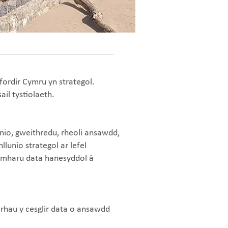
fordir Cymru yn strategol.
il tystiolaeth.
nio, gweithredu, rheoli ansawdd,
lunio strategol ar lefel
 gymharu data hanesyddol â
rhau y cesglir data o ansawdd