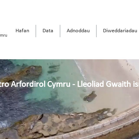
Hafan
Data
Adnoddau
Diweddariadau
ymru
ro Arfordirol Cymru - Lleoliad Gwaith i