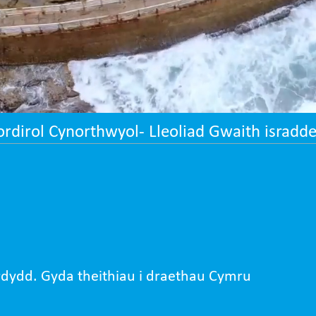
dirol Cynorthwyol- Lleoliad Gwaith isradde
dydd. Gyda theithiau i draethau Cymru