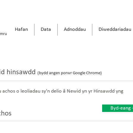
Hafan
Data
Adnoddau
Diweddariadau
ymru
id hinsawdd
(bydd angen porwr Google Chrome)
u achos o leoliadau sy'n delio â Newid yn yr Hinsawdd yng
Byd-eang 
chos