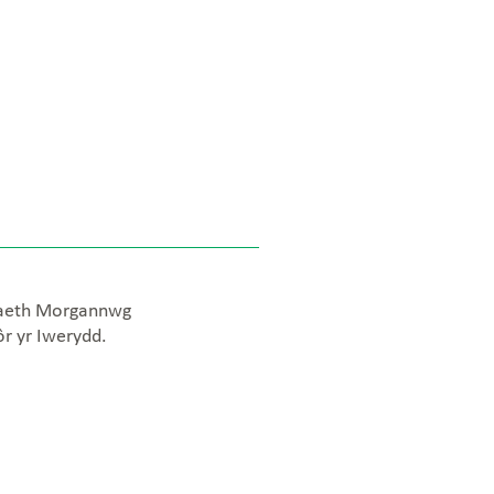
adaeth Morgannwg
ôr yr Iwerydd.