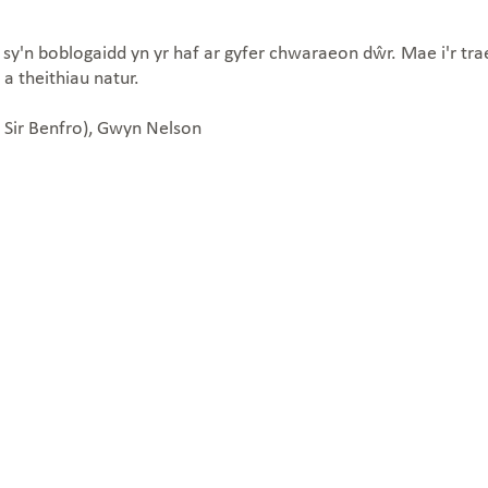
sy'n boblogaidd yn yr haf ar gyfer chwaraeon dŵr. Mae i'r traet
 a theithiau natur.
 Sir Benfro), Gwyn Nelson