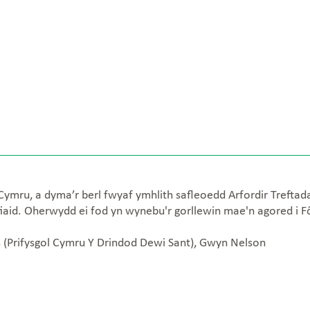
Cymru, a dyma’r berl fwyaf ymhlith safleoedd Arfordir Treft
iaid. Oherwydd ei fod yn wynebu'r gorllewin mae'n agored i F
s (Prifysgol Cymru Y Drindod Dewi Sant), Gwyn Nelson