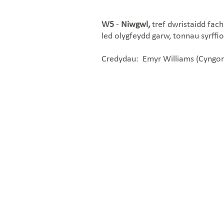
W5
-
Niwgwl,
tref dwristaidd fach 
led olygfeydd garw, tonnau syrffio
Credydau: Emyr Williams (Cyngor