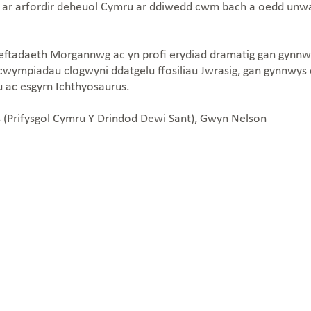
awr ar arfordir deheuol Cymru ar ddiwedd cwm bach a oedd unwa
Treftadaeth Morgannwg ac yn profi erydiad dramatig gan gynnw
wympiadau clogwyni ddatgelu ffosiliau Jwrasig, gan gynnwys 
 ac esgyrn Ichthyosaurus.
s (Prifysgol Cymru Y Drindod Dewi Sant), Gwyn Nelson