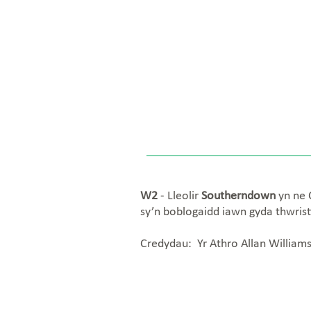
W2
- Lleolir
Southerndown
yn ne 
sy’n boblogaidd iawn gyda thwrist
Credydau: Yr Athro Allan William