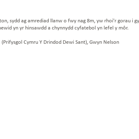
n, sydd ag amrediad llanw o fwy nag 8m, yw rhoi'r gorau i gy
 newid yn yr hinsawdd a chynnydd cyfatebol yn lefel y môr.
s (Prifysgol Cymru Y Drindod Dewi Sant), Gwyn Nelson