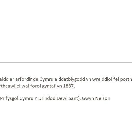
aidd ar arfordir de Cymru a ddatblygodd yn wreiddiol fel porth
rthcawl ei wal forol gyntaf yn 1887.
(Prifysgol Cymru Y Drindod Dewi Sant), Gwyn Nelson