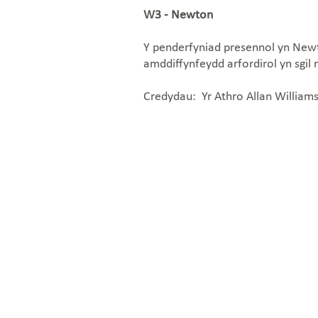
W3 - Newton
Y penderfyniad presennol yn Newto
amddiffynfeydd arfordirol yn sgil
Credydau: Yr Athro Allan William